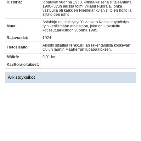
Historia:
loppuivat vuonna 1953. Pitkäaikaisena siltaisäntänä
1900-luvun alussa toimi Viljami Nuorala, jonka
vastuulla oli kaikkien Niemelänkylän siltojen hoito ja
siltatöiden johto.
Asiakirja on sisältynyt Ylivieskan Kotiseutuyhdistys
Muut:
ry:n keräämään aineistoon, joka on luovutettu
kotiseutuarkistoon vuonna 1985.
Rajavuodet:
1924
Arkisto sisältää renkkusillan rakentamista koskevan
Tietosisältö:
Oulun läänin Maaherran lupapäätöksen.
Määrä:
0,01 hm
Käyttörajoitukset:
Arkistoyksiköt