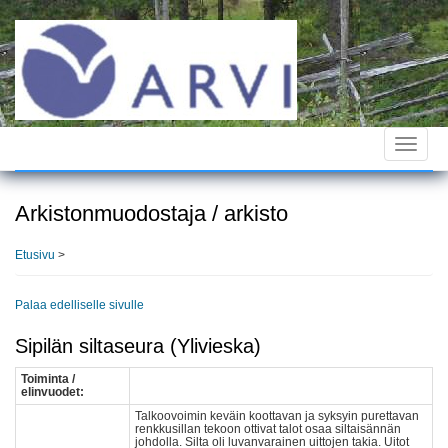
Hyppää
pääsisältöön
Toggle
navigat
Arkistonmuodostaja / arkisto
Etusivu
>
Palaa edelliselle sivulle
Sipilän siltaseura (Ylivieska)
Toiminta /
elinvuodet:
Talkoovoimin keväin koottavan ja syksyin purettavan
renkkusillan tekoon ottivat talot osaa siltaisännän
johdolla. Silta oli luvanvarainen uittojen takia. Uitot