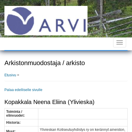
Hyppää
pääsisältöön
Toggle
navigat
Arkistonmuodostaja / arkisto
Etusivu
>
Palaa edelliselle sivulle
Kopakkala Neena Eliina (Ylivieska)
Toiminta /
elinvuodet:
Historia:
Ylivieskan Kotiseutuyhdistys ry on kerännyt aineiston,
Muut: