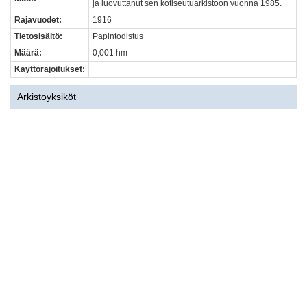
ja luovuttanut sen kotiseutuarkistoon vuonna 1985.
Rajavuodet:
1916
Tietosisältö:
Papintodistus
Määrä:
0,001 hm
Käyttörajoitukset:
Arkistoyksiköt