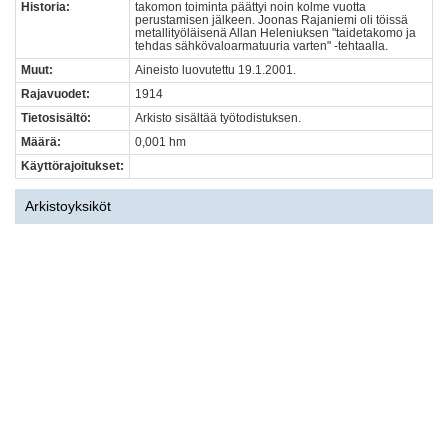
Historia:
takomon toiminta päättyi noin kolme vuotta
perustamisen jälkeen. Joonas Rajaniemi oli töissä
metallityöläisenä Allan Heleniuksen "taidetakomo ja
tehdas sähkövaloarmatuuria varten" -tehtaalla.
Muut:
Aineisto luovutettu 19.1.2001.
Rajavuodet:
1914
Tietosisältö:
Arkisto sisältää työtodistuksen.
Määrä:
0,001 hm
Käyttörajoitukset:
Arkistoyksiköt