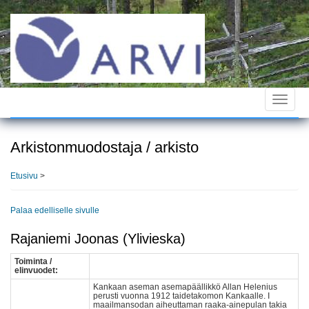
Hyppää
pääsisältöön
Toggle
navigat
Arkistonmuodostaja / arkisto
Etusivu
>
Palaa edelliselle sivulle
Rajaniemi Joonas (Ylivieska)
Toiminta /
elinvuodet:
Kankaan aseman asemapäällikkö Allan Helenius
perusti vuonna 1912 taidetakomon Kankaalle. I
maailmansodan aiheuttaman raaka-ainepulan takia