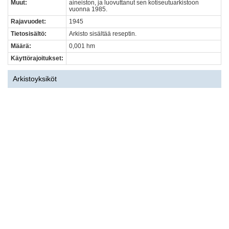
Muut:
aineiston, ja luovuttanut sen kotiseutuarkistoon
vuonna 1985.
Rajavuodet:
1945
Tietosisältö:
Arkisto sisältää reseptin.
Määrä:
0,001 hm
Käyttörajoitukset:
Arkistoyksiköt