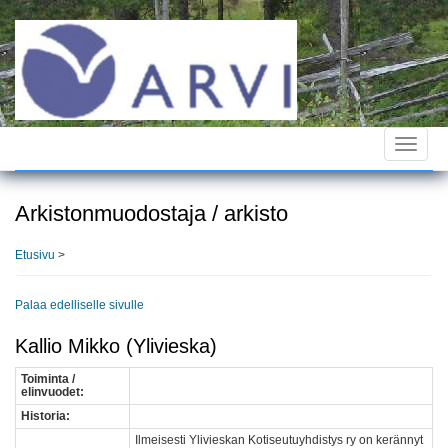
Hyppää
pääsisältöön
Toggle
navigat
Arkistonmuodostaja / arkisto
Etusivu
>
Palaa edelliselle sivulle
Kallio Mikko (Ylivieska)
Toiminta /
elinvuodet:
Historia:
Ilmeisesti Ylivieskan Kotiseutuyhdistys ry on kerännyt