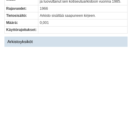
ja luovuttanut sen kotiseutuarkistoon vuonna 1985.
Rajavuodet:
1966
Tietosisältö:
Arkisto sisältää saapuneen kirjeen.
Määrä:
0,001
Käyttörajoitukset:
Arkistoyksiköt