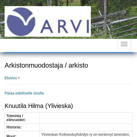
Hyppää
pääsisältöön
Toggle
navigat
Arkistonmuodostaja / arkisto
Etusivu
>
Palaa edelliselle sivulle
Knuutila Hilma (Ylivieska)
Toiminta /
elinvuodet:
Historia:
Ylivieskan Kotiseutuyhdistys ry on kerännyt aineiston,
Muut: