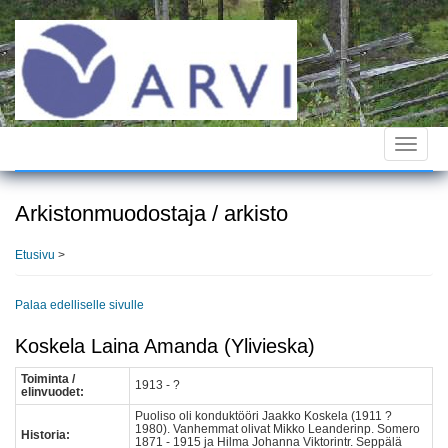
Hyppää
pääsisältöön
Toggle
navigat
Arkistonmuodostaja / arkisto
Etusivu
>
Palaa edelliselle sivulle
Koskela Laina Amanda (Ylivieska)
Toiminta /
1913 - ?
elinvuodet:
Puoliso oli konduktööri Jaakko Koskela (1911 ?
1980). Vanhemmat olivat Mikko Leanderinp. Somero
Historia:
1871 - 1915 ja Hilma Johanna Viktorintr. Seppälä