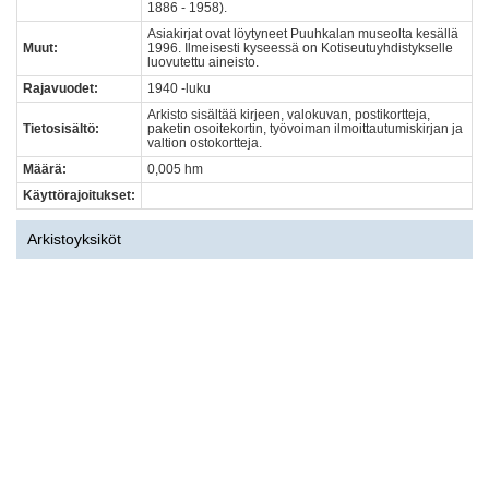
1886 - 1958).
Asiakirjat ovat löytyneet Puuhkalan museolta kesällä
Muut:
1996. Ilmeisesti kyseessä on Kotiseutuyhdistykselle
luovutettu aineisto.
Rajavuodet:
1940 -luku
Arkisto sisältää kirjeen, valokuvan, postikortteja,
Tietosisältö:
paketin osoitekortin, työvoiman ilmoittautumiskirjan ja
valtion ostokortteja.
Määrä:
0,005 hm
Käyttörajoitukset:
Arkistoyksiköt