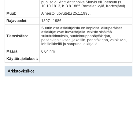
puoliso oli Antti Antinpoika Storvis eli Joensuu (s.
10.10.1813, k. 3.8.1885 Rantalan kylä, Kortesjärvi).
Muut:
Aineisto luovutettu 25.1.1995.
Rajavuodet:
1897 - 1986
Suurin osa asiakirjoista on kopioita. Alkuperäiset
asiakirjat ovat luovuttajalla. Arkisto sisältää
Tietosisältö:
sukututkimuksia, huutokauppapöytäkirjan,
pesänkirjoituksen, jakotilin, perintökirjan, valokuvia,
lehtileikkeitä ja saapuneita kirjeitä.
Määrä:
0,04 hm
Käyttörajoitukset:
Arkistoyksiköt