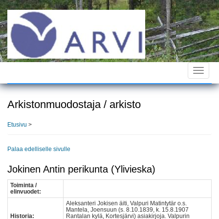
Hyppää
pääsisältöön
Toggle
navigat
Arkistonmuodostaja / arkisto
Etusivu
>
Palaa edelliselle sivulle
Jokinen Antin perikunta (Ylivieska)
Toiminta /
elinvuodet:
Aleksanteri Jokisen äiti, Valpuri Matintytär o.s.
Mantela, Joensuun (s. 8.10.1839, k. 15.8.1907
Historia:
Rantalan kylä, Kortesjärvi) asiakirjoja. Valpurin