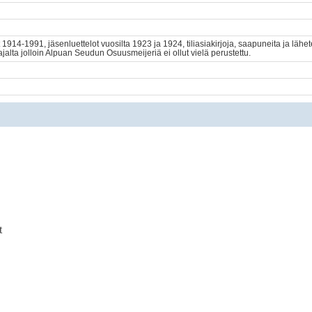
t 1914-1991, jäsenluettelot vuosilta 1923 ja 1924, tiliasiakirjoja, saapuneita ja lähet
ajalta jolloin Alpuan Seudun Osuusmeijeriä ei ollut vielä perustettu.
t