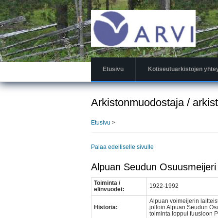
Hyppää
pääsisältöön
Etusivu
Kotiseutuarkistojen yhte
Arkistonmuodostaja / arkis
Etusivu
>
Palaa edelliselle sivulle
Alpuan Seudun Osuusmeijeri 
Toiminta /
1922-1992
elinvuodet:
Alpuan voimeijerin laitte
Historia:
jolloin Alpuan Seudun Osuu
toiminta loppui fuusioon