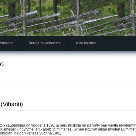
ystiedot
Tietoja hankkeesta
Arvi hallinta
to
(Vihanti)
iston kauppakirja on vuodelta 1891 ja perustuskirja on päivätty pari vuotta myöhemm
smeijeri - höyrymeijeri - aloitti toimintansa. Siihen liittyivät aikaa myöten Lumimet
 Pohjolan Maidon kanssa vuonna 1992.