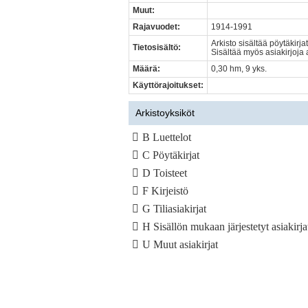
Muut:
Rajavuodet:
1914-1991
Arkisto sisältää pöytäkirja
Tietosisältö:
Sisältää myös asiakirjoja 
Määrä:
0,30 hm, 9 yks.
Käyttörajoitukset:
Arkistoyksiköt
B Luettelot
C Pöytäkirjat
D Toisteet
F Kirjeistö
G Tiliasiakirjat
H Sisällön mukaan järjestetyt asiakirja
U Muut asiakirjat