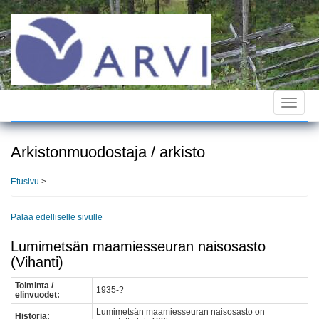
Hyppää
pääsisältöön
Toggle
navigat
Arkistonmuodostaja / arkisto
Etusivu
>
Palaa edelliselle sivulle
Lumimetsän maamiesseuran naisosasto
(Vihanti)
Toiminta /
1935-?
elinvuodet:
Lumimetsän maamiesseuran naisosasto on
Historia: