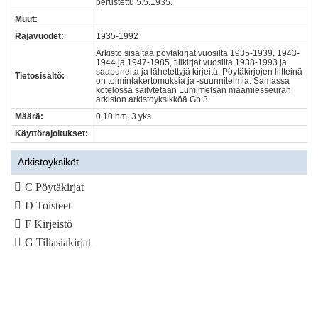
perustettu 5.5.1935.
Muut:
Rajavuodet:
1935-1992
Arkisto sisältää pöytäkirjat vuosilta 1935-1939, 1943-
1944 ja 1947-1985, tilikirjat vuosilta 1938-1993 ja
saapuneita ja lähetettyjä kirjeitä. Pöytäkirjojen liitteinä
Tietosisältö:
on toimintakertomuksia ja -suunnitelmia. Samassa
kotelossa säilytetään Lumimetsän maamiesseuran
arkiston arkistoyksikköä Gb:3.
Määrä:
0,10 hm, 3 yks.
Käyttörajoitukset:
Arkistoyksiköt
C Pöytäkirjat
D Toisteet
F Kirjeistö
G Tiliasiakirjat