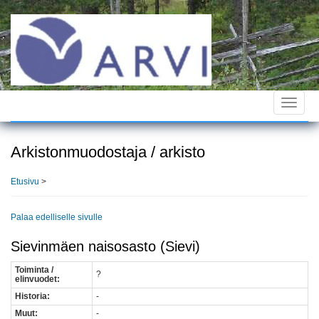
Hyppää
pääsisältöön
Toggle
navigat
Arkistonmuodostaja / arkisto
Etusivu
>
Palaa edelliselle sivulle
Sievinmäen naisosasto (Sievi)
Toiminta /
?
elinvuodet:
Historia:
-
Muut:
-