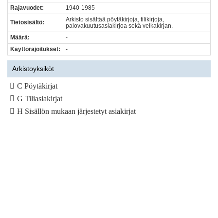
Rajavuodet:
1940-1985
Arkisto sisältää pöytäkirjoja, tilikirjoja,
Tietosisältö:
palovakuutusasiakirjoa sekä velkakirjan.
Määrä:
-
Käyttörajoitukset:
-
Arkistoyksiköt
C Pöytäkirjat
G Tiliasiakirjat
H Sisällön mukaan järjestetyt asiakirjat