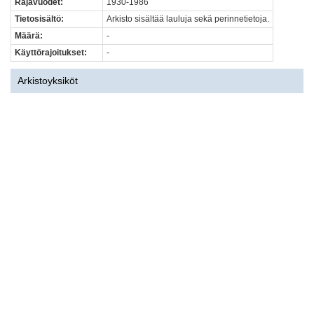
Rajavuodet:
1930-1986
Tietosisältö:
Arkisto sisältää lauluja sekä perinnetietoja.
Määrä:
-
Käyttörajoitukset:
-
Arkistoyksiköt