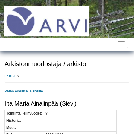
Hyppää
pääsisältöön
Toggle
navigat
Arkistonmuodostaja / arkisto
Etusivu
>
Palaa edelliselle sivulle
Ilta Maria Ainalinpää (Sievi)
Toiminta / elinvuodet:
?
Historia:
-
Muut:
-