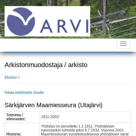
Hyppää
pääsisältöön
Toggle
navigat
Arkistonmuodostaja / arkisto
Etusivu
>
Palaa edelliselle sivulle
Särkijärven Maamiesseura (Utajärvi)
Toiminta /
1911-2003
elinvuodet:
Yhdistys on perustettu 1.1.1911. Yhdistyksen
naisosaston toiminta alkoi 6.7.1932. Vuonna 2003
Historia:
Maamiesseuran vuosikokouksessa yhdistyksen varat