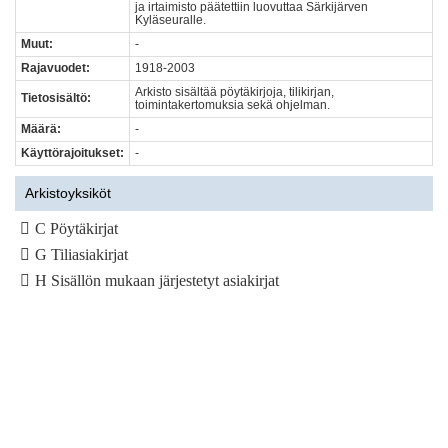
ja irtaimisto päätettiin luovuttaa Särkijärven
Kyläseuralle.
Muut:
-
Rajavuodet:
1918-2003
Arkisto sisältää pöytäkirjoja, tilikirjan,
Tietosisältö:
toimintakertomuksia sekä ohjelman.
Määrä:
-
Käyttörajoitukset:
-
Arkistoyksiköt
C Pöytäkirjat
G Tiliasiakirjat
H Sisällön mukaan järjestetyt asiakirjat