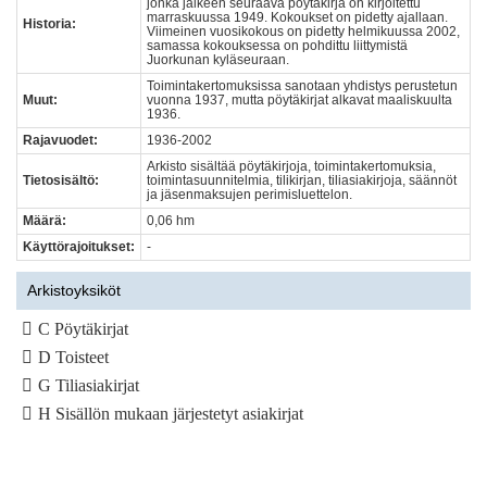
jonka jälkeen seuraava pöytäkirja on kirjoitettu
marraskuussa 1949. Kokoukset on pidetty ajallaan.
Historia:
Viimeinen vuosikokous on pidetty helmikuussa 2002,
samassa kokouksessa on pohdittu liittymistä
Juorkunan kyläseuraan.
Toimintakertomuksissa sanotaan yhdistys perustetun
Muut:
vuonna 1937, mutta pöytäkirjat alkavat maaliskuulta
1936.
Rajavuodet:
1936-2002
Arkisto sisältää pöytäkirjoja, toimintakertomuksia,
Tietosisältö:
toimintasuunnitelmia, tilikirjan, tiliasiakirjoja, säännöt
ja jäsenmaksujen perimisluettelon.
Määrä:
0,06 hm
Käyttörajoitukset:
-
Arkistoyksiköt
C Pöytäkirjat
D Toisteet
G Tiliasiakirjat
H Sisällön mukaan järjestetyt asiakirjat