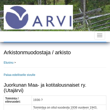
Hyppää
pääsisältöön
Toggle
navigat
Arkistonmuodostaja / arkisto
Etusivu
>
Palaa edelliselle sivulle
Juorkunan Maa- ja kotitalousnaiset ry.
(Utajärvi)
Toiminta /
1936-?
elinvuodet:
Toimintaa on ollut vuodesta 1936 vuoteen 1943,