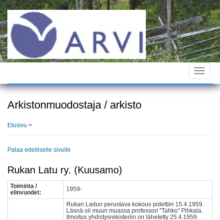
Hyppää
pääsisältöön
Toggle
navigat
Arkistonmuodostaja / arkisto
Etusivu
>
Palaa edelliselle sivulle
Rukan Latu ry. (Kuusamo)
Toiminta /
1959-
elinvuodet:
Rukan Ladun perustava kokous pidettiin 15.4.1959.
Läsnä oli muun muassa professori "Tahko" Pihkala.
Ilmoitus yhdistysrekisteriin on lähetetty 25.4.1959.