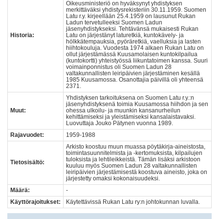
Oikeusministeriö on hyväksynyt yhdistyksen
merkittäväksi yhdistysrekisteriin 30.11.1959. Suomen
Latu r.y. kirjeellään 25.4.1959 on lausunut Rukan
Ladun tervetulleeksi Suomen Ladun
jäsenyhdistykseksi. Tehtävänsä mukaisesti Rukan
Historia:
Latu on järjestänyt laturetkiä, kuntokävely- ja
hölkkätempauksia, pyöräretkiä, vaelluksia ja lasten
hiihtokouluja. Vuodesta 1974 alkaen Rukan Latu on
ollut järjestämässä Kuusamolaisen kuntokilpailua
(kuntokortti) yhteistyössä liikuntatoimen kanssa. Suuri
voimainponnistus oli Suomen Ladun 28
valtakunnallisten leiripäivien järjestäminen kesällä
1985 Kuusamossa. Osanottajia päivillä oli yhteensä
2371.
Yhdistyksen tarkoituksena on Suomen Latu r.y.:n
jäsenyhdistyksenä toimia Kuusamossa hiihdon ja sen
Muut:
ohessa ulkoilu- ja muunkin kansanurheilun
kehittämiseksi ja yleistämiseksi kansalaistavaksi.
Luovuttaja Jouko Pätynen vuonna 1989.
Rajavuodet:
1959-1988
Arkisto koostuu muun muassa pöytäkirja-aineistosta,
toimintasuunnitelmista ja -kertomuksista, kilpailujen
tuloksista ja lehtileikkeistä. Tämän lisäksi arkistoon
Tietosisältö:
kuuluu myös Suomen Ladun 28 valtakunnallisten
leiripäivien järjestämisestä koostuva aineisto, joka on
järjestetty omaksi kokonaisuudeksi.
Määrä:
-
Käyttörajoitukset:
Käytettävissä Rukan Latu ry:n johtokunnan luvalla.