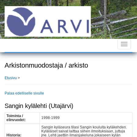
Hyppää
pääsisältöön
Toggle
navigat
Arkistonmuodostaja / arkisto
Etusivu
>
Palaa edelliselle sivulle
Sangin kylälehti (Utajärvi)
Toiminta /
1998-1999
elinvuodet:
Sangin kyläseura tilasi Sangin koululta kyläkehden.
Kyläläiset saivat laittaa siihen ilmoituksiaan, juttuja
Historia:
jne. Lehti jaettiin ilmaisjakeluna jokaiseen kylän