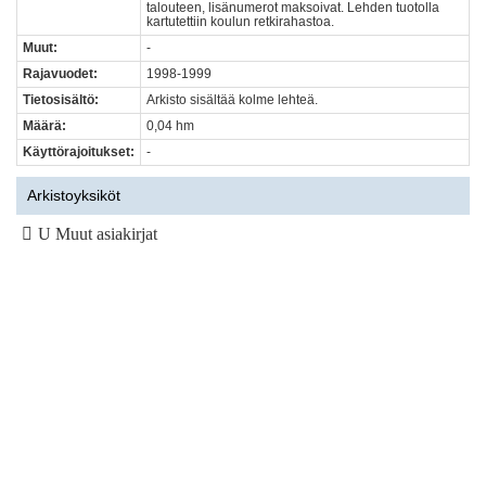
talouteen, lisänumerot maksoivat. Lehden tuotolla
kartutettiin koulun retkirahastoa.
Muut:
-
Rajavuodet:
1998-1999
Tietosisältö:
Arkisto sisältää kolme lehteä.
Määrä:
0,04 hm
Käyttörajoitukset:
-
Arkistoyksiköt
U Muut asiakirjat