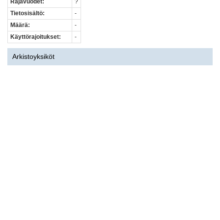
Rajavuodet:
?
Tietosisältö:
-
Määrä:
-
Käyttörajoitukset:
-
Arkistoyksiköt