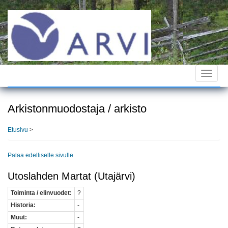
Hyppää
pääsisältöön
Toggle
navigat
Arkistonmuodostaja / arkisto
Etusivu
>
Palaa edelliselle sivulle
Utoslahden Martat (Utajärvi)
Toiminta / elinvuodet:
?
Historia:
-
Muut:
-