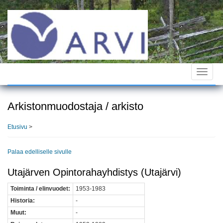
Hyppää
pääsisältöön
Toggle
navigat
Arkistonmuodostaja / arkisto
Etusivu
>
Palaa edelliselle sivulle
Utajärven Opintorahayhdistys (Utajärvi)
Toiminta / elinvuodet:
1953-1983
Historia:
-
Muut:
-