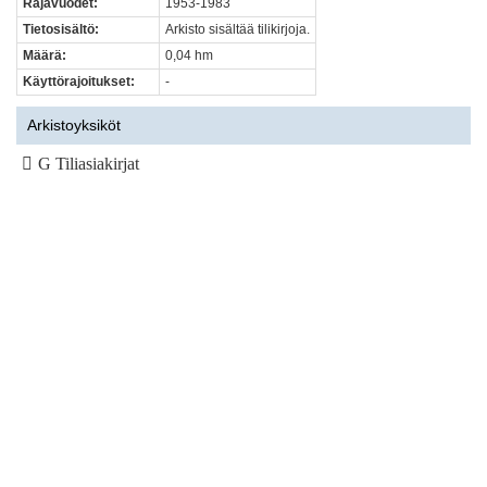
Rajavuodet:
1953-1983
Tietosisältö:
Arkisto sisältää tilikirjoja.
Määrä:
0,04 hm
Käyttörajoitukset:
-
Arkistoyksiköt
G Tiliasiakirjat