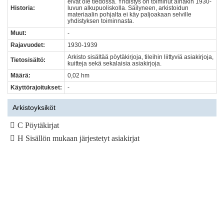
eivät ole tiedossa. Yhdistys on toiminut ainakin 1930-
Historia:
luvun alkupuoliskolla. Säilyneen, arkistoidun
materiaalin pohjalta ei käy paljoakaan selville
yhdistyksen toiminnasta.
Muut:
-
Rajavuodet:
1930-1939
Arkisto sisältää pöytäkirjoja, tileihin liittyviä asiakirjoja,
Tietosisältö:
kuitteja sekä sekalaisia asiakirjoja.
Määrä:
0,02 hm
Käyttörajoitukset:
-
Arkistoyksiköt
C Pöytäkirjat
H Sisällön mukaan järjestetyt asiakirjat