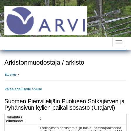
Hyppää
pääsisältöön
Toggle
navigat
Arkistonmuodostaja / arkisto
Etusivu
>
Palaa edelliselle sivulle
Suomen Pienviljelijäin Puolueen Sotkajärven ja
Pyhänsivun kylien paikallisosasto (Utajärvi)
Toiminta /
?
elinvuodet:
Yhdistyksen perustamis- ja lakkauttamisajankohdat