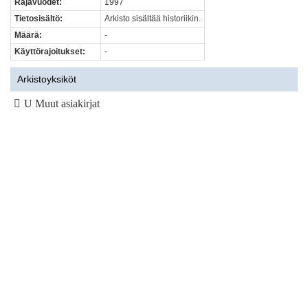
Rajavuodet:
1997
Tietosisältö:
Arkisto sisältää historiikin.
Määrä:
-
Käyttörajoitukset:
-
Arkistoyksiköt
U Muut asiakirjat