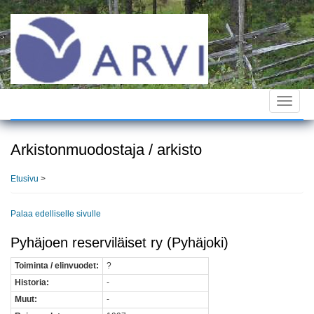
Hyppää
pääsisältöön
Toggle
navigat
Arkistonmuodostaja / arkisto
Etusivu
>
Palaa edelliselle sivulle
Pyhäjoen reserviläiset ry (Pyhäjoki)
Toiminta / elinvuodet:
?
Historia:
-
Muut:
-