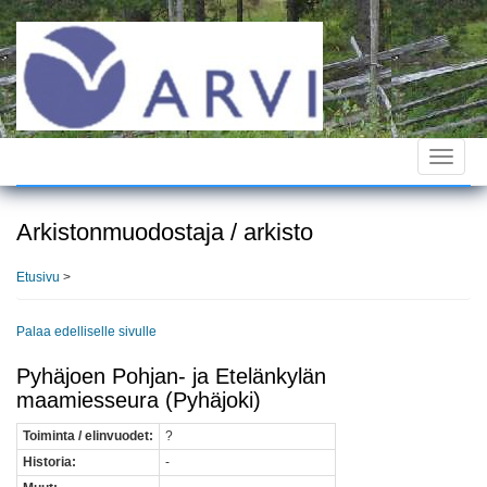
Hyppää
pääsisältöön
Toggle
navigat
Arkistonmuodostaja / arkisto
Etusivu
>
Palaa edelliselle sivulle
Pyhäjoen Pohjan- ja Etelänkylän
maamiesseura (Pyhäjoki)
Toiminta / elinvuodet:
?
Historia:
-