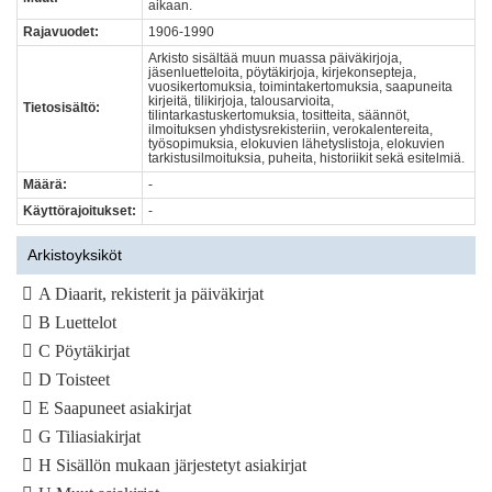
aikaan.
Rajavuodet:
1906-1990
Arkisto sisältää muun muassa päiväkirjoja,
jäsenluetteloita, pöytäkirjoja, kirjekonsepteja,
vuosikertomuksia, toimintakertomuksia, saapuneita
kirjeitä, tilikirjoja, talousarvioita,
Tietosisältö:
tilintarkastuskertomuksia, tositteita, säännöt,
ilmoituksen yhdistysrekisteriin, verokalentereita,
työsopimuksia, elokuvien lähetyslistoja, elokuvien
tarkistusilmoituksia, puheita, historiikit sekä esitelmiä.
Määrä:
-
Käyttörajoitukset:
-
Arkistoyksiköt
A Diaarit, rekisterit ja päiväkirjat
B Luettelot
C Pöytäkirjat
D Toisteet
E Saapuneet asiakirjat
G Tiliasiakirjat
H Sisällön mukaan järjestetyt asiakirjat