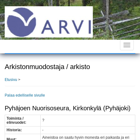
Hyppää
pääsisältöön
Toggle
navigat
Arkistonmuodostaja / arkisto
Etusivu
>
Palaa edelliselle sivulle
Pyhäjoen Nuorisoseura, Kirkonkylä (Pyhäjoki)
Toiminta /
?
elinvuodet:
Historia:
-
Aineistoa on saatu hyvin monesta eri paikasta ja eri
Muut: