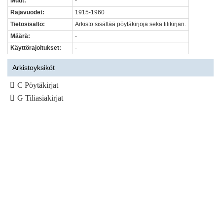
Muut:
-
Rajavuodet:
1915-1960
Tietosisältö:
Arkisto sisältää pöytäkirjoja sekä tilikirjan.
Määrä:
-
Käyttörajoitukset:
-
Arkistoyksiköt
C Pöytäkirjat
G Tiliasiakirjat