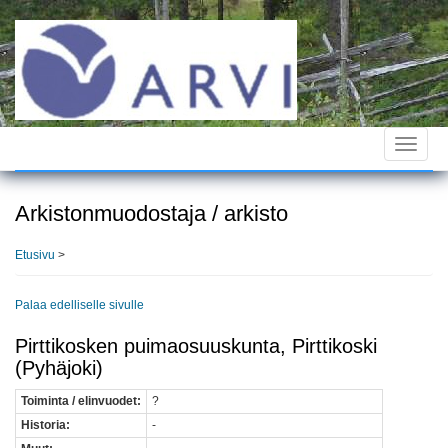
Hyppää
pääsisältöön
Toggle
navigat
Arkistonmuodostaja / arkisto
Etusivu
>
Palaa edelliselle sivulle
Pirttikosken puimaosuuskunta, Pirttikoski
(Pyhäjoki)
Toiminta / elinvuodet:
?
Historia:
-