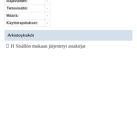
Rajavuodet:
-
Tietosisältö:
-
Määrä:
-
Käyttörajoitukset:
-
Arkistoyksiköt
H Sisällön mukaan järjestetyt asiakirjat