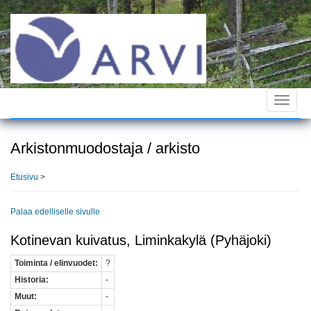
Hyppää
pääsisältöön
Toggle
navigat
Arkistonmuodostaja / arkisto
Etusivu
>
Palaa edelliselle sivulle
Kotinevan kuivatus, Liminkakylä (Pyhäjoki)
Toiminta / elinvuodet:
?
Historia:
-
Muut:
-