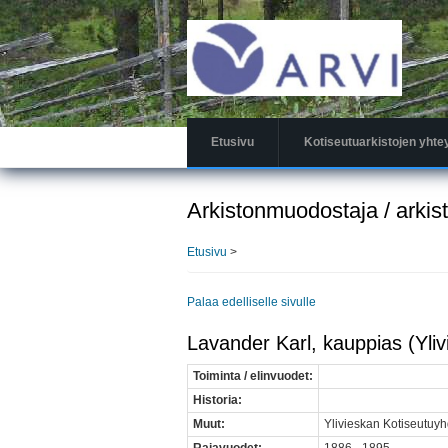
Hyppää
pääsisältöön
Etusivu
Kotiseutuarkistojen yhte
Arkistonmuodostaja / arkis
Etusivu
>
Palaa edelliselle sivulle
Lavander Karl, kauppias (Yliv
Toiminta / elinvuodet:
Historia:
Muut:
Ylivieskan Kotiseutuyh