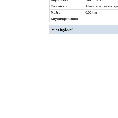
Rajavuodet:
1886 - 1895
Tietosisältö:
Arkisto sisältää kuitteja
Määrä:
0,02 hm
Käyttörajoitukset:
Arkistoyksiköt