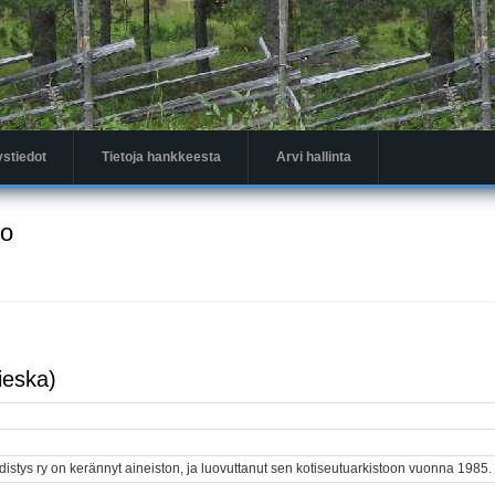
ystiedot
Tietoja hankkeesta
Arvi hallinta
to
ieska)
distys ry on kerännyt aineiston, ja luovuttanut sen kotiseutuarkistoon vuonna 1985.