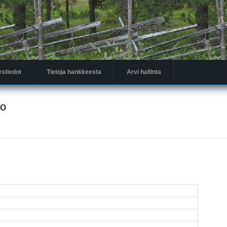
ystiedot
Tietoja hankkeesta
Arvi hallinta
to