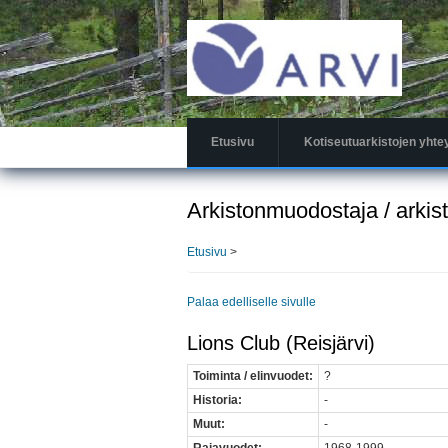
Hyppää
pääsisältöön
Etusivu
Kotiseutuarkistojen yhte
Arkistonmuodostaja / arkis
Etusivu
>
Palaa edelliselle sivulle
Lions Club (Reisjärvi)
Toiminta / elinvuodet:
?
Historia:
-
Muut:
-