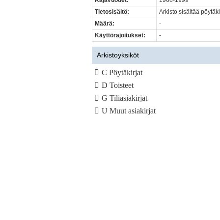
Rajavuodet:
1968-1999
Tietosisältö:
Arkisto sisältää pöytäki
Määrä:
-
Käyttörajoitukset:
-
Arkistoyksiköt
C Pöytäkirjat
D Toisteet
G Tiliasiakirjat
U Muut asiakirjat