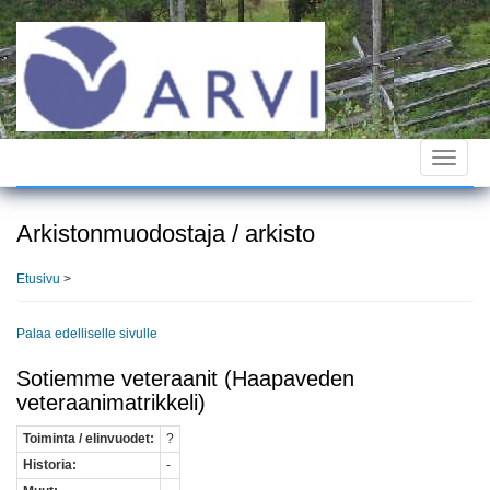
Hyppää
pääsisältöön
Toggle
navigat
Arkistonmuodostaja / arkisto
Etusivu
>
Palaa edelliselle sivulle
Sotiemme veteraanit (Haapaveden
veteraanimatrikkeli)
Toiminta / elinvuodet:
?
Historia:
-