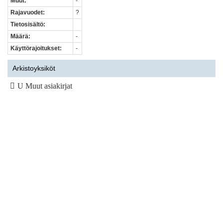
Muut:
-
Rajavuodet:
?
Tietosisältö:
Määrä:
-
Käyttörajoitukset:
-
Arkistoyksiköt
U Muut asiakirjat