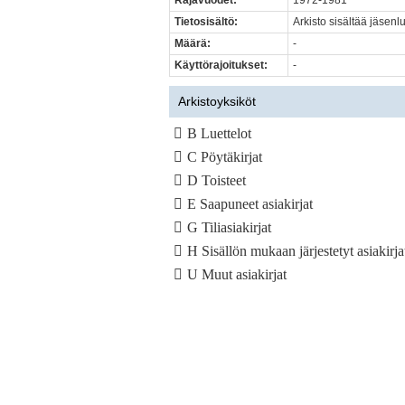
Rajavuodet:
1972-1981
Tietosisältö:
Arkisto sisältää jäsenlu
Määrä:
-
Käyttörajoitukset:
-
Arkistoyksiköt
B Luettelot
C Pöytäkirjat
D Toisteet
E Saapuneet asiakirjat
G Tiliasiakirjat
H Sisällön mukaan järjestetyt asiakirja
U Muut asiakirjat