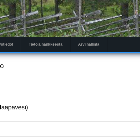
ystiedot
Tietoja hankkeesta
Arvi hallinta
to
Haapavesi)