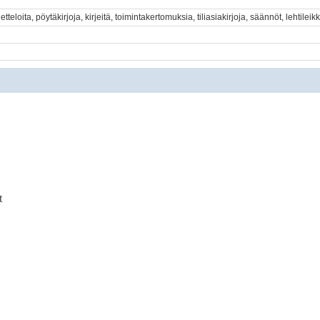
etteloita, pöytäkirjoja, kirjeitä, toimintakertomuksia, tiliasiakirjoja, säännöt, lehtileik
t