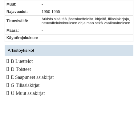
Muut:
-
Rajavuodet:
1950-1955
Arkisto sisältää jäsenluetteloita, kirjeitä, tiliasiakirjoja,
Tietosisältö:
neuvottelukokouksen ohjelman sekä vaalimainoksen.
Määrä:
-
Käyttörajoitukset:
-
Arkistoyksiköt
B Luettelot
D Toisteet
E Saapuneet asiakirjat
G Tiliasiakirjat
U Muut asiakirjat