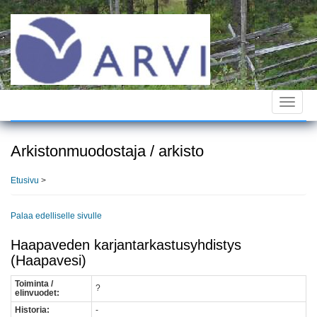
Hyppää
pääsisältöön
Toggle
navigat
Arkistonmuodostaja / arkisto
Etusivu
>
Palaa edelliselle sivulle
Haapaveden karjantarkastusyhdistys
(Haapavesi)
Toiminta /
?
elinvuodet:
Historia:
-