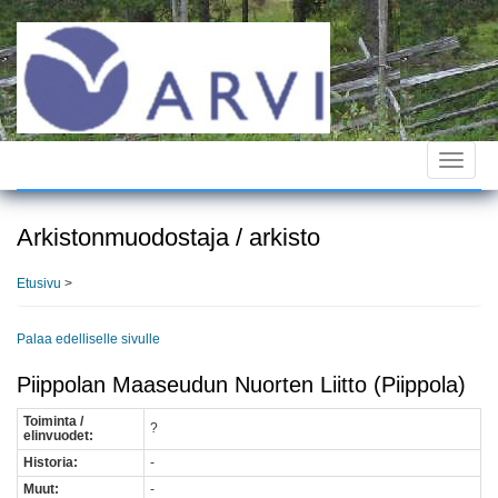
Hyppää
pääsisältöön
Toggle
navigat
Arkistonmuodostaja / arkisto
Etusivu
>
Palaa edelliselle sivulle
Piippolan Maaseudun Nuorten Liitto (Piippola)
Toiminta /
?
elinvuodet:
Historia:
-
Muut:
-