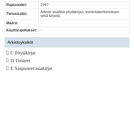
Rajavuodet:
1947
Arkisto sisältää pöytäkirjan, toimintakertomuksen
Tietosisältö:
sekä kirjeitä.
Määrä:
-
Käyttörajoitukset:
-
Arkistoyksiköt
C Pöytäkirjat
D Toisteet
E Saapuneet asiakirjat