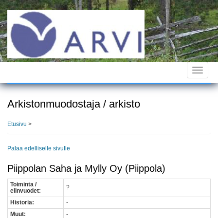
Hyppää
pääsisältöön
Toggle
navigat
Arkistonmuodostaja / arkisto
Etusivu
>
Palaa edelliselle sivulle
Piippolan Saha ja Mylly Oy (Piippola)
Toiminta /
?
elinvuodet:
Historia:
-
Muut:
-