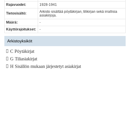
Rajavuodet:
1928-1941
Arkisto sisältää pöytäkirjan, tilikirjan sekä irrallisia
Tietosisältö:
asiakirjoja.
Määrä:
-
Käyttörajoitukset:
-
Arkistoyksiköt
C Pöytäkirjat
G Tiliasiakirjat
H Sisällön mukaan järjestetyt asiakirjat