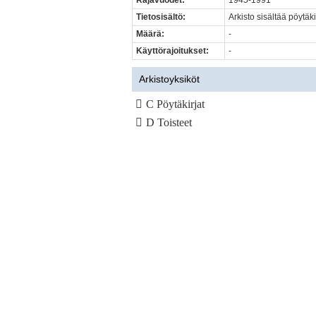
Rajavuodet:
1945-1991
Tietosisältö:
Arkisto sisältää pöytäk
Määrä:
-
Käyttörajoitukset:
-
Arkistoyksiköt
C Pöytäkirjat
D Toisteet