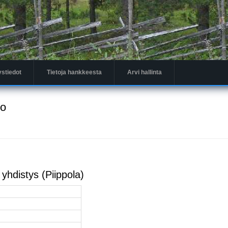
ystiedot
Tietoja hankkeesta
Arvi hallinta
to
yhdistys (Piippola)