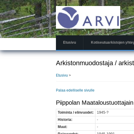
Hyppää
pääsisältöön
Etusivu
Kotiseutuarkistojen yhte
Arkistonmuodostaja / arkis
Etusivu
>
Palaa edelliselle sivulle
Piippolan Maataloustuottajain 
Toiminta / elinvuodet:
1945-?
Historia:
-
Muut:
-