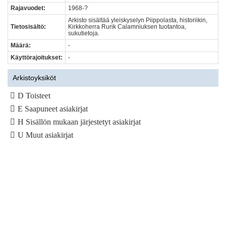
Rajavuodet:
1968-?
Arkisto sisältää yleiskyselyn Piippolasta, historiikin,
Tietosisältö:
Kirkkoherra Rurik Calamniuksen tuotantoa,
sukutietoja.
Määrä:
-
Käyttörajoitukset:
-
Arkistoyksiköt
D Toisteet
E Saapuneet asiakirjat
H Sisällön mukaan järjestetyt asiakirjat
U Muut asiakirjat