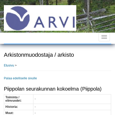
Hyppää
pääsisältöön
Toggle
navigat
Arkistonmuodostaja / arkisto
Etusivu
>
Palaa edelliselle sivulle
Piippolan seurakunnan kokoelma (Piippola)
Toiminta /
-
elinvuodet:
Historia:
-
Muut:
-