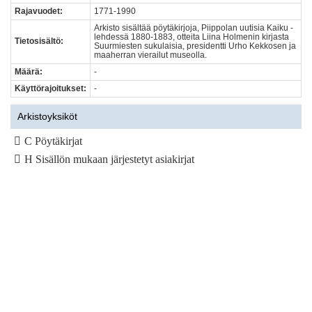
Rajavuodet:
1771-1990
Arkisto sisältää pöytäkirjoja, Piippolan uutisia Kaiku -
lehdessä 1880-1883, otteita Liina Holmenin kirjasta
Tietosisältö:
Suurmiesten sukulaisia, presidentti Urho Kekkosen ja
maaherran vierailut museolla.
Määrä:
-
Käyttörajoitukset:
-
Arkistoyksiköt
C Pöytäkirjat
H Sisällön mukaan järjestetyt asiakirjat