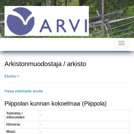
Hyppää
pääsisältöön
Toggle
navigat
Arkistonmuodostaja / arkisto
Etusivu
>
Palaa edelliselle sivulle
Piippolan kunnan kokoelmaa (Piippola)
Toiminta /
-
elinvuodet:
Historia:
-
Muut:
-