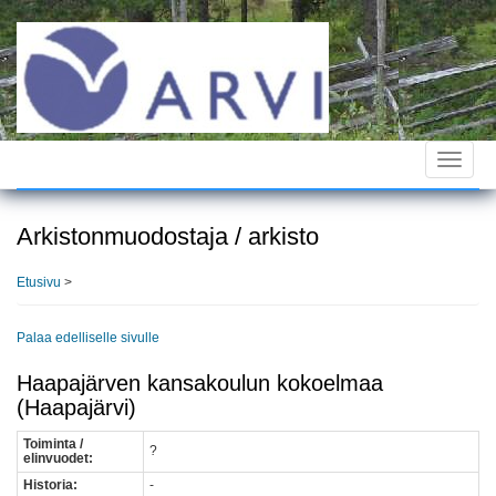
Hyppää
pääsisältöön
Toggle
navigat
Arkistonmuodostaja / arkisto
Etusivu
>
Palaa edelliselle sivulle
Haapajärven kansakoulun kokoelmaa
(Haapajärvi)
Toiminta /
?
elinvuodet:
Historia:
-