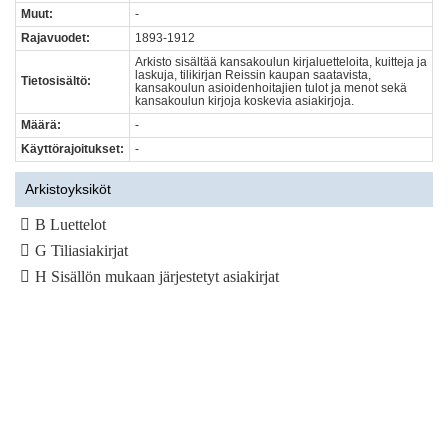
Muut:
-
Rajavuodet:
1893-1912
Arkisto sisältää kansakoulun kirjaluetteloita, kuitteja ja
laskuja, tilikirjan Reissin kaupan saatavista,
Tietosisältö:
kansakoulun asioidenhoitajien tulot ja menot sekä
kansakoulun kirjoja koskevia asiakirjoja.
Määrä:
-
Käyttörajoitukset:
-
Arkistoyksiköt
B Luettelot
G Tiliasiakirjat
H Sisällön mukaan järjestetyt asiakirjat