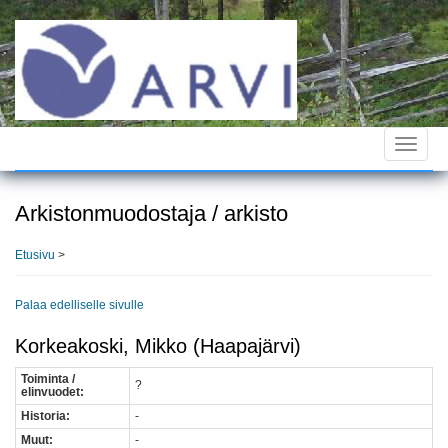
Hyppää
pääsisältöön
Toggle
navigat
Arkistonmuodostaja / arkisto
Etusivu
>
Palaa edelliselle sivulle
Korkeakoski, Mikko (Haapajärvi)
Toiminta /
?
elinvuodet:
Historia:
-
Muut:
-