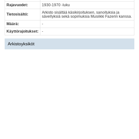
Rajavuodet:
1930-1970 -luku
Arkisto sisältää käsikirjoituksen, sanoituksia ja
Tietosisältö:
sävellyksiä sekä sopimuksia Musiikki Fazerin kanssa.
Määrä:
-
Käyttörajoitukset:
-
Arkistoyksiköt