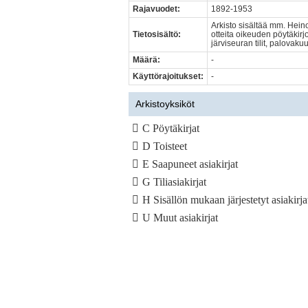
Rajavuodet:
1892-1953
Arkisto sisältää mm. Hei
Tietosisältö:
otteita oikeuden pöytäkirjo
järviseuran tilit, palova
Määrä:
-
Käyttörajoitukset:
-
Arkistoyksiköt
C Pöytäkirjat
D Toisteet
E Saapuneet asiakirjat
G Tiliasiakirjat
H Sisällön mukaan järjestetyt asiakirja
U Muut asiakirjat