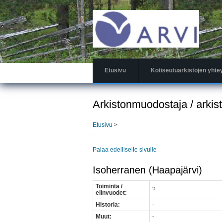
Hyppää
pääsisältöön
Etusivu
Kotiseutuarkistojen yhte
Arkistonmuodostaja / arkis
Etusivu
>
Palaa edelliselle sivulle
Isoherranen (Haapajärvi)
Toiminta /
?
elinvuodet:
Historia:
-
Muut:
-