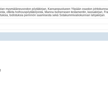
nolan myymäläneuvoston pöytäkirjan, Kansanpuolueen Ylipään osaston johtokunnan
ista, otteita holhouspöytäkirjoista, Manna Isoherrasen testamentin, kassakirjan, Frans
kuutuksia, todistuksia perinnön saamisesta sekä Sotakummivaliokunnan lahjakirjan.
t