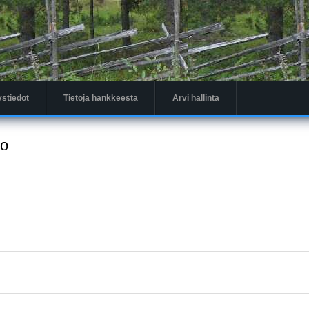
ystiedot
Tietoja hankkeesta
Arvi hallinta
to