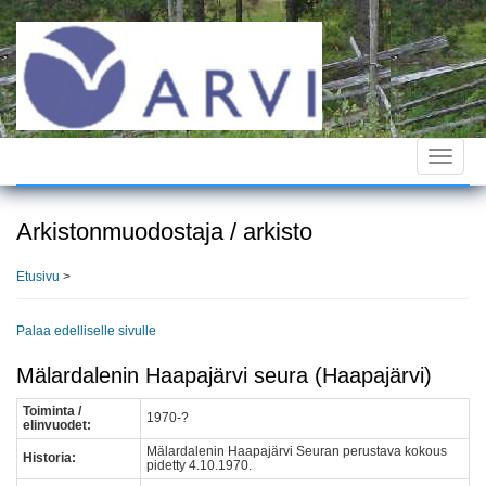
Hyppää
pääsisältöön
Toggle
navigat
Arkistonmuodostaja / arkisto
Etusivu
>
Palaa edelliselle sivulle
Mälardalenin Haapajärvi seura (Haapajärvi)
Toiminta /
1970-?
elinvuodet:
Mälardalenin Haapajärvi Seuran perustava kokous
Historia:
pidetty 4.10.1970.