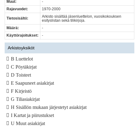
Muut:
-
Rajavuodet:
1970-2000
Arkisto sisältää jäsenluettelon, vuosikokouksen
Tietosisältö:
esityslistan sekä tilikirjoja.
Määrä:
-
Käyttörajoitukset:
-
Arkistoyksiköt
B Luettelot
C Pöytäkirjat
D Toisteet
E Saapuneet asiakirjat
F Kirjeistö
G Tiliasiakirjat
H Sisällön mukaan järjestetyt asiakirjat
I Kartat ja piirustukset
U Muut asiakirjat