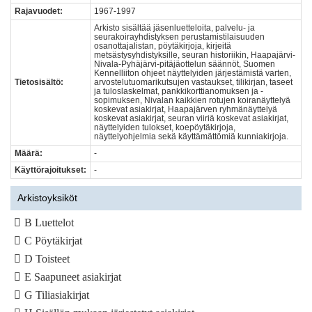
Rajavuodet:
1967-1997
Arkisto sisältää jäsenluetteloita, palvelu- ja
seurakoirayhdistyksen perustamistilaisuuden
osanottajalistan, pöytäkirjoja, kirjeitä
metsästysyhdistyksille, seuran historiikin, Haapajärvi-
Nivala-Pyhäjärvi-pitäjäottelun säännöt, Suomen
Kennelliiton ohjeet näyttelyiden järjestämistä varten,
Tietosisältö:
arvostelutuomarikutsujen vastaukset, tilikirjan, taseet
ja tuloslaskelmat, pankkikorttianomuksen ja -
sopimuksen, Nivalan kaikkien rotujen koiranäyttelyä
koskevat asiakirjat, Haapajärven ryhmänäyttelyä
koskevat asiakirjat, seuran viiriä koskevat asiakirjat,
näyttelyiden tulokset, koepöytäkirjoja,
näyttelyohjelmia sekä käyttämättömiä kunniakirjoja.
Määrä:
-
Käyttörajoitukset:
-
Arkistoyksiköt
B Luettelot
C Pöytäkirjat
D Toisteet
E Saapuneet asiakirjat
G Tiliasiakirjat