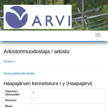
Hyppää
pääsisältöön
Toggle
navigat
Arkistonmuodostaja / arkisto
Etusivu
>
Palaa edelliselle sivulle
Haapajärven kennelseura r.y (Haapajärvi)
Toiminta /
?
elinvuodet:
Historia:
-
Muut:
-