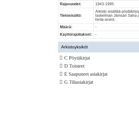
Rajavuodet:
1943-1995
Arkisto sisältää pöytäkir
Tietosisältö:
laskelman Jämsän Saha ja M
hinta-arviot.
Määrä:
-
Käyttörajoitukset:
-
Arkistoyksiköt
C Pöytäkirjat
D Toisteet
E Saapuneet asiakirjat
G Tiliasiakirjat