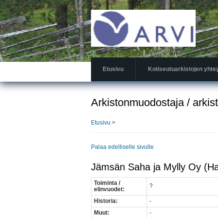
Hyppää
pääsisältöön
Etusivu
Kotiseutuarkistojen yhte
Arkistonmuodostaja / arkis
Etusivu
>
Palaa edelliselle sivulle
Jämsän Saha ja Mylly Oy (Ha
Toiminta /
?
elinvuodet:
Historia:
-
Muut:
-