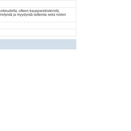
oikeudelta, otteen kaupparekisteristä,
tyistä ja myydyistä laitteista sekä niiden