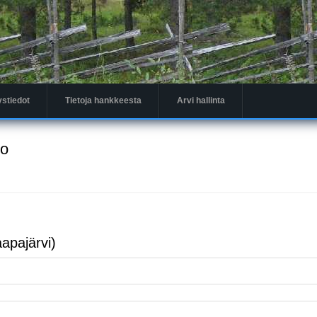
ystiedot
Tietoja hankkeesta
Arvi hallinta
to
apajärvi)