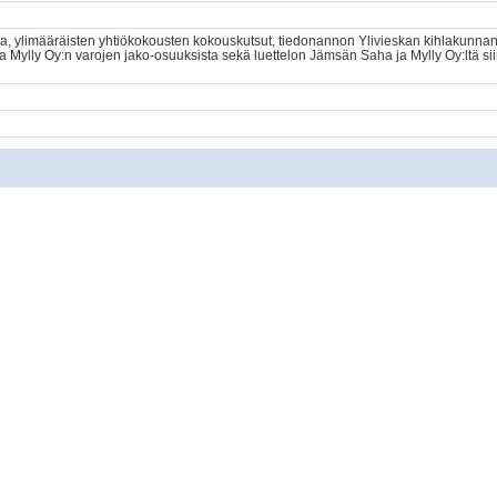
joja, ylimääräisten yhtiökokousten kokouskutsut, tiedonannon Ylivieskan kihlakunnan
ylly Oy:n varojen jako-osuuksista sekä luettelon Jämsän Saha ja Mylly Oy:ltä siirre