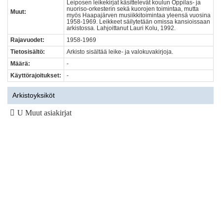
Leiposen leikekirjat käsittelevät koulun Oppilas- ja
nuoriso-orkesterin sekä kuorojen toimintaa, mutta
Muut:
myös Haapajärven musiikkitoimintaa yleensä vuosina
1958-1969. Leikkeet säilytetään omissa kansioissaan
arkistossa. Lahjoittanut Lauri Kolu, 1992.
Rajavuodet:
1958-1969
Tietosisältö:
Arkisto sisältää leike- ja valokuvakirjoja.
Määrä:
-
Käyttörajoitukset:
-
Arkistoyksiköt
U Muut asiakirjat