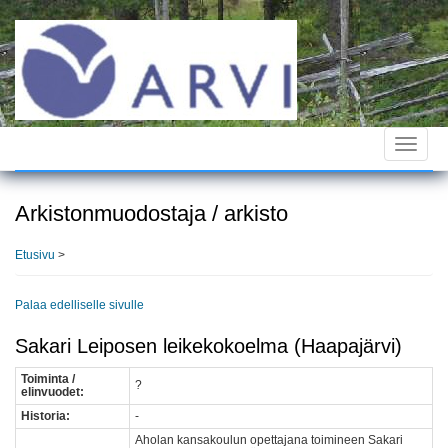
Hyppää
pääsisältöön
Toggle
navigat
Arkistonmuodostaja / arkisto
Etusivu
>
Palaa edelliselle sivulle
Sakari Leiposen leikekokoelma (Haapajärvi)
Toiminta /
?
elinvuodet:
Historia:
-
Aholan kansakoulun opettajana toimineen Sakari