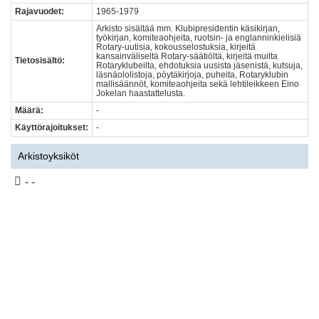
Rajavuodet:
1965-1979
Arkisto sisältää mm. Klubipresidentin käsikirjan,
työkirjan, komiteaohjeita, ruotsin- ja englanninkielisiä
Rotary-uutisia, kokousselostuksia, kirjeitä
kansainväliseltä Rotary-säätiöltä, kirjeitä muilta
Tietosisältö:
Rotaryklubeilta, ehdotuksia uusista jäsenistä, kutsuja,
läsnäololistoja, pöytäkirjoja, puheita, Rotaryklubin
mallisäännöt, komiteaohjeita sekä lehtileikkeen Eino
Jokelan haastattelusta.
Määrä:
-
Käyttörajoitukset:
-
Arkistoyksiköt
- -