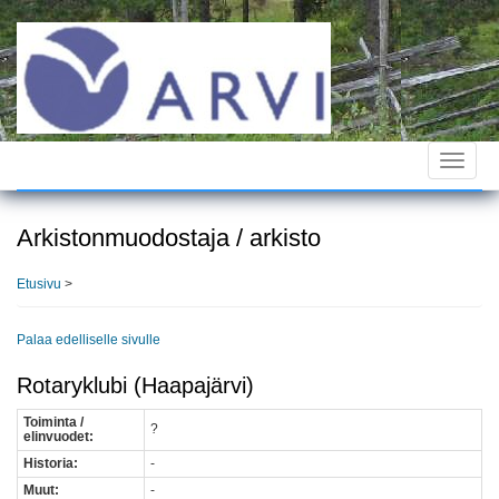
Hyppää
pääsisältöön
Toggle
navigat
Arkistonmuodostaja / arkisto
Etusivu
>
Palaa edelliselle sivulle
Rotaryklubi (Haapajärvi)
Toiminta /
?
elinvuodet:
Historia:
-
Muut:
-