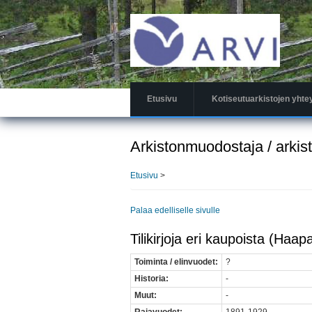
Hyppää
pääsisältöön
Etusivu
Kotiseutuarkistojen yhte
Arkistonmuodostaja / arkis
Etusivu
>
Palaa edelliselle sivulle
Tilikirjoja eri kaupoista (Haapa
Toiminta / elinvuodet:
?
Historia:
-
Muut:
-