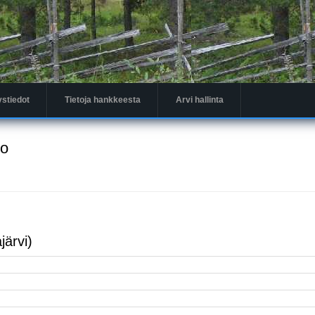
ystiedot
Tietoja hankkeesta
Arvi hallinta
to
järvi)