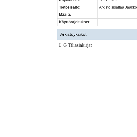
Rajavuodet:
1891-1929
Tietosisältö:
Arkisto sisältää Jaakk
Määrä:
-
Käyttörajoitukset:
-
Arkistoyksiköt
G Tiliasiakirjat