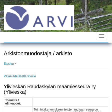
Hyppää
pääsisältöön
Toggle
navigat
Arkistonmuodostaja / arkisto
Etusivu
>
Palaa edelliselle sivulle
Ylivieskan Raudaskylän maamiesseura ry
(Ylivieska)
Toiminta /
elinvuodet:
Toimintakertomuksen tietojen mukaan seura on