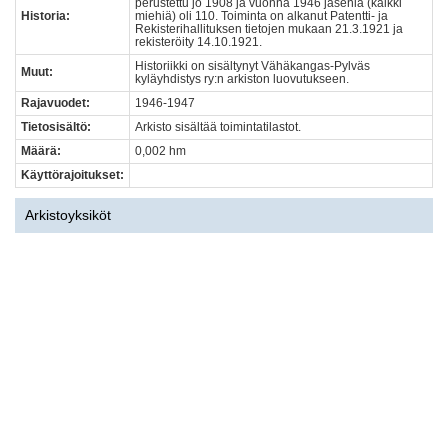
perustettu jo 1908 ja vuonna 1946 jäseniä (kaikki
Historia:
miehiä) oli 110. Toiminta on alkanut Patentti- ja
Rekisterihallituksen tietojen mukaan 21.3.1921 ja
rekisteröity 14.10.1921.
Historiikki on sisältynyt Vähäkangas-Pylväs
Muut:
kyläyhdistys ry:n arkiston luovutukseen.
Rajavuodet:
1946-1947
Tietosisältö:
Arkisto sisältää toimintatilastot.
Määrä:
0,002 hm
Käyttörajoitukset:
Arkistoyksiköt