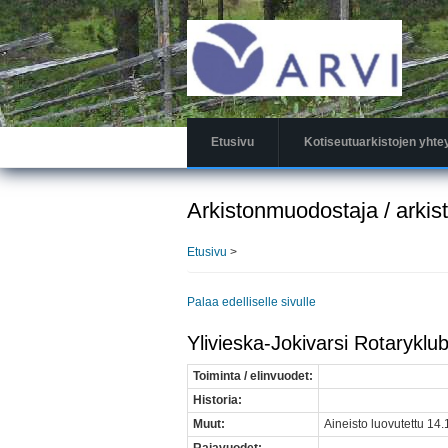
Hyppää
pääsisältöön
Etusivu
Kotiseutuarkistojen yhte
Arkistonmuodostaja / arkis
Etusivu
>
Palaa edelliselle sivulle
Ylivieska-Jokivarsi Rotaryklubi
Toiminta / elinvuodet:
Historia:
Muut:
Aineisto luovutettu 14.