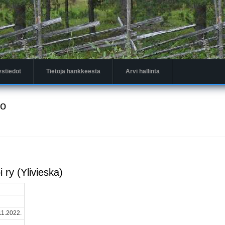
ystiedot
Tietoja hankkeesta
Arvi hallinta
to
 ry (Ylivieska)
11.2022.