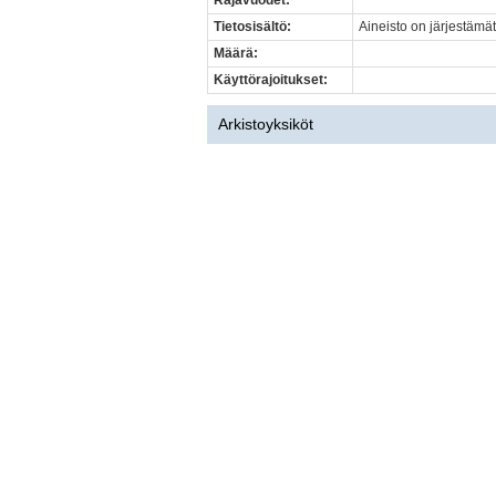
Rajavuodet:
Tietosisältö:
Aineisto on järjestämät
Määrä:
Käyttörajoitukset:
Arkistoyksiköt