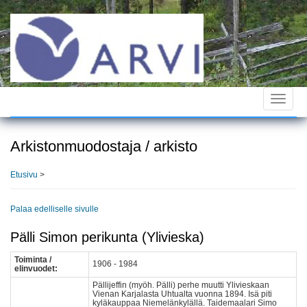
Hyppää
pääsisältöön
Toggle
navigat
Arkistonmuodostaja / arkisto
Etusivu
>
Palaa edelliselle sivulle
Pälli Simon perikunta (Ylivieska)
Toiminta /
1906 - 1984
elinvuodet:
Pällijeffin (myöh. Pälli) perhe muutti Ylivieskaan
Vienan Karjalasta Uhtualta vuonna 1894. Isä piti
kyläkauppaa Niemelänkylällä. Taidemaalari Simo