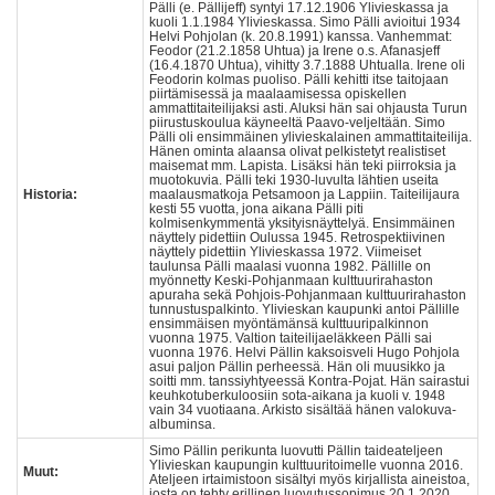
Pälli (e. Pällijeff) syntyi 17.12.1906 Ylivieskassa ja
kuoli 1.1.1984 Ylivieskassa. Simo Pälli avioitui 1934
Helvi Pohjolan (k. 20.8.1991) kanssa. Vanhemmat:
Feodor (21.2.1858 Uhtua) ja Irene o.s. Afanasjeff
(16.4.1870 Uhtua), vihitty 3.7.1888 Uhtualla. Irene oli
Feodorin kolmas puoliso. Pälli kehitti itse taitojaan
piirtämisessä ja maalaamisessa opiskellen
ammattitaiteilijaksi asti. Aluksi hän sai ohjausta Turun
piirustuskoulua käyneeltä Paavo-veljeltään. Simo
Pälli oli ensimmäinen ylivieskalainen ammattitaiteilija.
Hänen ominta alaansa olivat pelkistetyt realistiset
maisemat mm. Lapista. Lisäksi hän teki piirroksia ja
muotokuvia. Pälli teki 1930-luvulta lähtien useita
Historia:
maalausmatkoja Petsamoon ja Lappiin. Taiteilijaura
kesti 55 vuotta, jona aikana Pälli piti
kolmisenkymmentä yksityisnäyttelyä. Ensimmäinen
näyttely pidettiin Oulussa 1945. Retrospektiivinen
näyttely pidettiin Ylivieskassa 1972. Viimeiset
taulunsa Pälli maalasi vuonna 1982. Pällille on
myönnetty Keski-Pohjanmaan kulttuurirahaston
apuraha sekä Pohjois-Pohjanmaan kulttuurirahaston
tunnustuspalkinto. Ylivieskan kaupunki antoi Pällille
ensimmäisen myöntämänsä kulttuuripalkinnon
vuonna 1975. Valtion taiteilijaeläkkeen Pälli sai
vuonna 1976. Helvi Pällin kaksoisveli Hugo Pohjola
asui paljon Pällin perheessä. Hän oli muusikko ja
soitti mm. tanssiyhtyeessä Kontra-Pojat. Hän sairastui
keuhkotuberkuloosiin sota-aikana ja kuoli v. 1948
vain 34 vuotiaana. Arkisto sisältää hänen valokuva-
albuminsa.
Simo Pällin perikunta luovutti Pällin taideateljeen
Ylivieskan kaupungin kulttuuritoimelle vuonna 2016.
Muut:
Ateljeen irtaimistoon sisältyi myös kirjallista aineistoa,
josta on tehty erillinen luovutussopimus 20.1.2020.