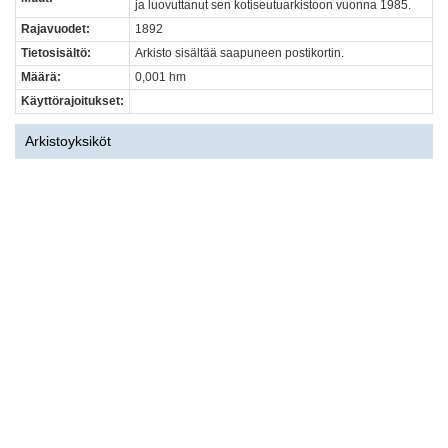
ja luovuttanut sen kotiseutuarkistoon vuonna 1985.
Rajavuodet:
1892
Tietosisältö:
Arkisto sisältää saapuneen postikortin.
Määrä:
0,001 hm
Käyttörajoitukset:
Arkistoyksiköt