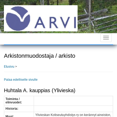
Hyppää
pääsisältöön
Toggle
navigat
Arkistonmuodostaja / arkisto
Etusivu
>
Palaa edelliselle sivulle
Huhtala A. kauppias (Ylivieska)
Toiminta /
elinvuodet:
Historia:
Ylivieskan Kotiseutuyhdistys ry on kerännyt aineiston,
Muut: