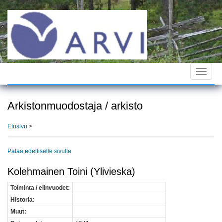
Hyppää
pääsisältöön
Toggle
navigat
Arkistonmuodostaja / arkisto
Etusivu
>
Palaa edelliselle sivulle
Kolehmainen Toini (Ylivieska)
Toiminta / elinvuodet:
Historia:
Muut: