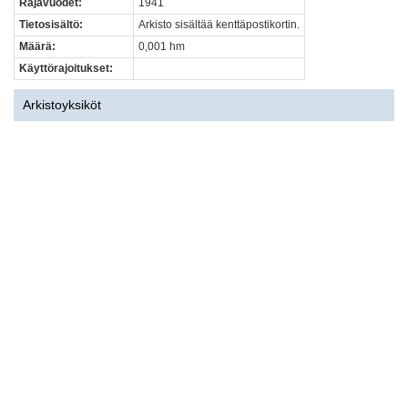
Rajavuodet:
1941
Tietosisältö:
Arkisto sisältää kenttäpostikortin.
Määrä:
0,001 hm
Käyttörajoitukset:
Arkistoyksiköt