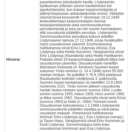
parantaminen jalostustyön kautta. Löytynperän
kyläkunnan yhteisen sonnin hankkiminen tuli
ajankohtaiseksi, kun kukaan karjanomistajista ei
pitänyt karjassaan astutuskelpoista sonnia. Välikylän
isännät toivat konsulentti Y. Veromaan 19.12.1949
keskustelemaan karjanomistajien kanssa
karjanjalostuksesta sekä sonniosuuskunnan
perustamisesta ja asia sai niin suuren kannatuksen,
että osuuskunta päätettiin perustaa. Löytynperän
Sonniosuuskunnan perustava kokous pidettiin
Löytynsaaren talossa 27.12.1949, jossa hyväksyttiin
myös osuuskunnan säännöt. Ensimmäisessä
hallituksessa olivat Eino Löytynoja (Ahola), Esa
Löytynoja sekä Heikki Huovinen. Varajäseninä olivat
Eino Löytynoja (Alamäkelä) sekä Heikki Hartikainen.
Historia:
Paikalla olleet 19 karjanomistajaa päättivät liittyä heti
osuuskunnan jäseniksi. Osuuskunnalle hankittiin
Muhoksen Ketolasta (A. Keränen) Suomen karjan
sukuinen Ylväs-niminen (s. 14.4.1948) sonni 50.000
markan hintaan. Se palkittiin 5.?6.8.1950 pidetyssä
Raudaskylän kotieläin näyttelyssä 3. palkinnolla.
Suomen karjan kantakirjaan se merkittiin 15.9.1950
numerolla 2101. Ylväs-sonnin jälkeen osuuskunta
hankki Vastus-nimisen sonnin vuonna 1954, Luotto-
sonnin vuonna 1955, Askun 1958, Hero-sonnin 1960
ja Iikka-sonnin 1962. Osuuskunnalla olivat vielä Kössi
(vuonna 1963) ja Natsi (n. 1966) ?nimiset sonnit.
Osuuskunnan kokouksessa 1.2.1968 Löytynperän
sonniosuuskunta päätettiin lopettaa ja varat jakaa
osuuksien mukaan. Viimeisessä hallituksessa
toimivat: Eino Löytynoja (pj.), Esa Löytynoja (varapj.)
ja Tauno Harju. Varajäseninä olivat Eino Huovinen ja
Kusti Löytynoja. Sonninhoitajana toimi koko
osuuskunnan toiminnan ajan Esa Löytynoja.