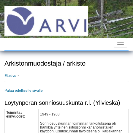
Hyppää
pääsisältöön
Toggle
navigat
Arkistonmuodostaja / arkisto
Etusivu
>
Palaa edelliselle sivulle
Löytynperän sonniosuuskunta r.l. (Ylivieska)
Toiminta /
1949 - 1968
elinvuodet:
Sonniosuuskunnan toiminnan tarkoituksena oli
hankkia yhteinen siitossonni karjanomistajien
käyttöön. Osuuskunnan tavoitteena oli karjakannan