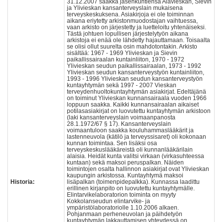
31.12.2007 saakka jäsenkuntiensa Alavieskan, Sievin
ja Ylivieskan kansanterveyslain mukaisena
terveyskeskuksena. Asiakirjoja ei ole toiminnan
aikana eriytetty arkistonmuodostajan vaihtuessa,
vaan arkisto on järjestetty ja luetteloitu yhtenäiseksi.
Tästä johtuen lopullisen järjestelytyön aikana
arkistoja ei enää ole lähdetty hajauttamaan. Toisaalta
se olisi ollut suurelta osin mahdotontakin. Arkisto
sisältää: 1967 - 1969 Ylivieskan ja Sievin
paikallissairaalan kuntainliiton, 1970 - 1972
Ylivieskan seudun paikallissairaalan, 1973 - 1992
Ylivieskan seudun kansanterveystyön kuntainliiton,
1993 - 1996 Ylivieskan seudun kansanterveystyön
kuntayhtymän sekä 1997 - 2007 Vieskan
terveydenhuoltokuntayhtymän asiakirjat. Edeltäjänä
on toiminut Ylivieskan kunnansairaala vuoden 1966
loppuun saakka. Kaikki kunnansairaalan aikaiset
potilasasiakirjat on luovutettu kuntayhtymän arkistoon
(laki kansanterveyslain voimaanpanosta
28.1.1972/67 § 17). Kansanterveyslain
voimaantuloon saakka kouluhammaslääkärit ja
lastenneuvola (kätilö ja terveyssisaret) oli kokonaan
kunnan toimintaa. Sen lisäksi osa
terveyskeskuslääkäreistä oli kunnanlääkärilain
alaisia. Heidät kunta valitsi virkaan (virkasuhteessa
kuntaan) sekä maksoi peruspalkan. Näiden
toimintojen osalta hallinnon asiakirjat ovat Ylivieskan
kaupungin arkistossa. Kuntayhtymä maksoi
Historia:
lisäpalkan (toimenpidepalkka). Kunnassa laadittu
erillinen kirjanpito on luovutettu kuntayhtymälle.
Elintarvikelaboratorion toiminta on myyty
Kokkolanseudun elintarvike- ja
ympäristölaboratoriolle 1.10.2006 alkaen.
Pohjanmaan perheneuvolan ja päihdetyön
kuntayhtymän lakkauttamisen yhteydessä on