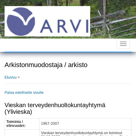
Hyppää
pääsisältöön
Toggle
navigat
Arkistonmuodostaja / arkisto
Etusivu
>
Palaa edelliselle sivulle
Vieskan terveydenhuoltokuntayhtymä
(Ylivieska)
Toiminta /
1967-2007
elinvuodet:
Vieskan terveydenhuoltokuntayhtymä on toiminut