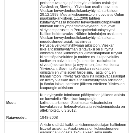
perheneuvolan ja päihdetyön asiakas-asiakirjat
Alavieskan, Sievin ja Ylivieskan osalta luovutettu
Vieskan terveydenhuoltokuntayhtymän arkistoon
29.12.1999. Muu arkistoaineisto on luovutettu Oulun
maakunta-arkistoon. 1.1.2008 lähtien
kuntayhtymässä hoidetut terveydenhuoltopalvelut
mukaan lukien ympäristöterveydenhuolto, ovat
siirtyneet perustetun Peruspalvelukuntayhtymä
Kallion hoidettavaksi. Näiden toimintojen osalta on
Vieskan terveydenhuoltokuntayhtymän aikana
muodostuneet asiakirjat siirretty
Peruspalvelukuntayhtymän arkistoon. Vieskan
liikelaitoskuntayhtymän tehtäväksi on siirtynyt
omistamiensa kiinteistöjen kiinteistönpitoon liittyvät
kiinteistöpalveluiden ja muiden ns. tukipalveluiksi
luettavien palveluiden (kuten esim. ruokahuolto,
siivous) tuottaminen ja myyminen jäsenkuntiensa
Ylivieskan, Sievin ja Alavieskan sekä näiden
omistamien yhteisöjen tarpeisiin. Tästä johtuen
tilahallintoon liittyvät rakentamista koskevat asiakirjat
on liitetty Vieskan liikelaitoskuntayhtymän arkistoon,
ja tämän lakkauttamisen jälkeen edelleen Ylivieskan
kaupungin arkistoon.
Kuntayhtymän toiminnan päättymisen jälkeen arkisto
on luovutettu Ylivieskan kaupungin
Muut:
kotiseutuarkistoon. Sopimus arkistoaineiston
luovutuksesta, tietopalveluista ja rekisterinpidosta on
allekirjoitettu 6.3.2012.
Rajavuodet:
1948-2008
Arkisto sisältää kaikki arkistonmuodostajan hallintoon
liittyvät asiakirjat. Asiakirjoissa on kokoushuoneen
vieraskirja vuodesta 1948 alkaen sekä muita