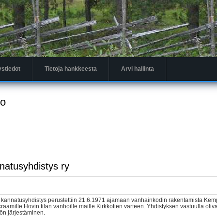
ystiedot
Tietoja hankkeesta
Arvi hallinta
to
atusyhdistys ry
annatusyhdistys perustettiin 21.6.1971 ajamaan vanhainkodin rakentamista Kemp
raamille Hovin tilan vanhoille maille Kirkkotien varteen. Yhdistyksen vastuulla ol
ön järjestäminen.