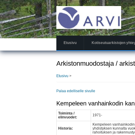
Hyppää
pääsisältöön
Etusivu
Kotiseutuarkistojen yhte
Arkistonmuodostaja / arkis
Etusivu
>
Palaa edelliselle sivulle
Kempeleen vanhainkodin kann
Toiminta /
1971-
elinvuodet:
Kempeleen vanhainkodin k
Historia:
yhdistyksen kunnalta vuok
rahoituksen ja rakennusty